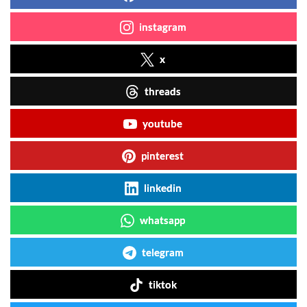
instagram
x
threads
youtube
pinterest
linkedin
whatsapp
telegram
tiktok