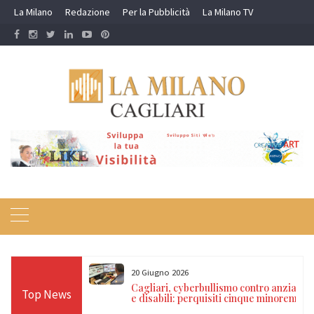
Skip
La Milano
Redazione
Per la Pubblicità
La Milano TV
to
content
20 Giugno 2026
resunto autore
Cagliari, cyberbullismo contro anziani
Top News
 Carabiniere” ai
e disabili: perquisiti cinque minorenni