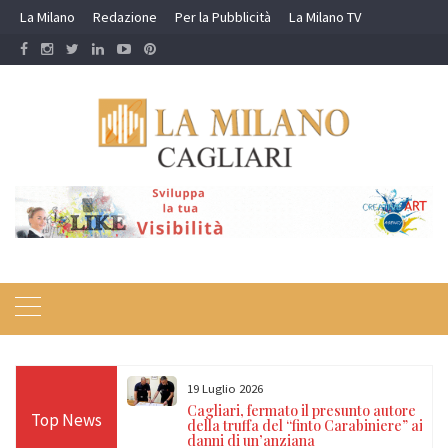
Skip
La Milano
Redazione
Per la Pubblicità
La Milano TV
to
content
20 Giugno 2026
resunto autore
Cagliari, cyberbullismo contro anziani
Top News
 Carabiniere” ai
e disabili: perquisiti cinque minorenni